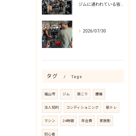
ジムに通われている皆様！
2026/07/30
タグ
Tags
福山市
ジム
肩こり
腰痛
法人契約
コンディショニング
筋トレ
マシン
24時間
年会費
家族割
初心者