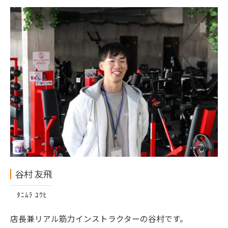
谷村 友飛
ﾀﾆﾑﾗ ﾕｳﾋ
店長兼リアル筋力インストラクターの谷村です。